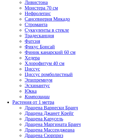
Ливистона
Монстера 70 см
Нефролепис
Сансевиерия Микадо
Строманта
Суккуленты в стекле
Традесканция
Фатсия
Фикус Бонсай
Финик канарский 60 см
Хедера
Хлорофитум 40 см
Циссус
Циссус ромболистный
Эпипремнум
Эсхинантус
Юкка
Композиции
Растения от 1 метра
Драцена Варнески Бранч
Драцена Джанет Крейг
Драцена Карусель
Драцена Маргината Бранч
Драцена Массенджеана
Драцена Сюрприз