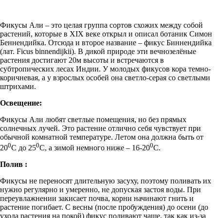
Фикусы Али – это целая группа сортов схожих между собой
растений, которые в XIX веке открыл и описал ботаник Симон
Беннендийка. Отсюда и второе название – фикус Биннендийка
(лат. Ficus binnendijkii). В дикой природе эти вечнозелёные
растения достигают 20м высоты и встречаются в
субтропических лесах Индии. У молодых фикусов кора темно-
коричневая, а у взрослых особей она светло-серая со светлыми
штрихами.
Освещение:
Фикусы Али любят светлые помещения, но без прямых
солнечных лучей. Это растение отлично себя чувствует при
обычной комнатной температуре. Летом она должна быть от
0
0
0
20
С до 25
С, а зимой немного ниже – 16-20
С.
Полив :
Фикусы не переносят длительную засуху, поэтому поливать их
нужно регулярно и умеренно, не допуская застоя воды. При
переувлажнении закисает почва, корни начинают гнить и
растение погибает. С весны (после пробуждения) до осени (до
ухода растения на покой) фикус поливают чаще, так как из-за