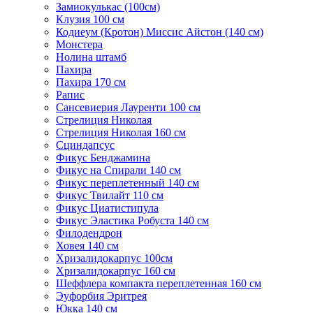
Замиокулькас (100см)
Клузия 100 см
Кодиеум (Кротон) Миссис Айстон (140 см)
Монстера
Нолина штамб
Пахира
Пахира 170 см
Рапис
Сансевиерия Лауренти 100 см
Стрелиция Николая
Стрелиция Николая 160 см
Сциндапсус
Фикус Бенджамина
Фикус на Спирали 140 см
Фикус переплетенный 140 см
Фикус Твилайт 110 см
Фикус Циатистипула
Фикус Эластика Робуста 140 см
Филодендрон
Ховея 140 см
Хризалидокарпус 100см
Хризалидокарпус 160 см
Шеффлера компакта переплетенная 160 см
Эуфорбия Эритрея
Юкка 140 см