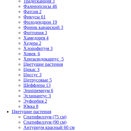
Традесканция 3
Фаленопсисы 46
Фатсия 2
Фикусы 61
Филодендрон 19
Финик канарский 3
Фиттония 3
Хамедорея 4
Хедера 2
Хлорофитум 3
Ховея 6
Хризалидокарпус 5
Цветущие растения
Цикас 3
Циссус 3
Цитрусовые 5
Шеффлера 13
Эпипремнум 6
Эсхинантус 3
Эуфорбия 2
Юкка 8
Цветущие растения
Спатифиллум (75 см)
Спатифиллум (90 cм)
Антуриум красный 60 см