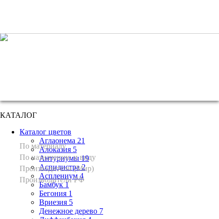
+7 (495) 221 61 63
we@bestplants.ru
КАТАЛОГ
Каталог цветов
Аглаонема 21
По материалу
Алоказия 5
По назначению и виду
Антуриумы 19
Аспидистра 2
Производители (Мир)
Асплениум 4
Производители РФ
Бамбук 1
Бегония 1
Вриезия 5
Денежное дерево 7