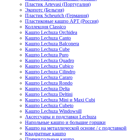
Пластик Artevasi (Португалия)
Экопотс (Бельгия)
Пластик Scheurich (Германия)
Пластиковые кашпо АРТ (Россия)
Коллекция Classico
Кашпо Lechuza Orchidea
Кашпо Lechuza Canto
Кашпо Lechuza Balconera
Кашпо Lechuza Cube
Кашпо Lechuza Puro
Кашпо Lechuza Quadro
Кашпо Lechuza Cubico
Кашпо Lechuza Cilindro
Кашпо Lechuza Cararo
Кашпо Lechuza Rondo
Кашпо Lechuza Delta
Кашпо Lechuza Deltini
Кашпо Lechuza Mini и Maxi Cubi
Кашпо Lechuza Cubeto
Кашпо Lechuza Windowsill
Аксессуары и подставки Lechuza
Напольные кашпо и большие горшки
Кашпо на металлической основе / с подставкой
Квадратные кашпо
Прямоугольные кашпо