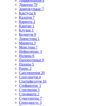
Диффенбахия 4
Драцена 79
Замиокулькас 7
Кактусы 6
Калатея 7
Кариота 2
Каштан 1
Клузия 3
Кодиеум 9
Ливистона 1
Маранта 3
Монстера 7
Нефролепис 3
Нолина 6
Папоротники 9
Пахира 5
Рапис 2
Сансевиерия 20
Сингониум 4
Спатифиллум 16
Стефанотис 1
Стрелиция 3
Строманта 2
Суккуленты 7
Сциндапсус 3