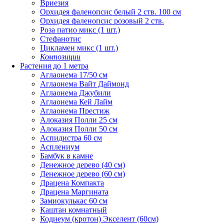
Вриезия
Орхидея фаленопсис белый 2 ств. 100 см
Орхидея фаленопсис розовый 2 ств.
Роза патио микс (1 шт.)
Стефанотис
Цикламен микс (1 шт.)
Композиции
Растения до 1 метра
Аглаонема 17/50 см
Аглаонема Вайт Даймонд
Аглаонема Джубили
Аглаонема Кей Лайм
Аглаонема Престиж
Алоказия Полли 25 см
Алоказия Полли 50 см
Аспидистра 60 см
Асплениум
Бамбук в камне
Денежное дерево (40 cм)
Денежное дерево (60 см)
Драцена Компакта
Драцена Маргината
Замиокулькас 60 см
Каштан комнатный
Кодиеум (кротон) Экселент (60см)